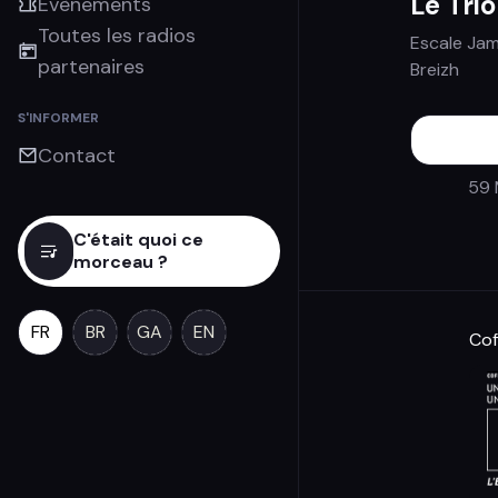
Le Trio
Évènements
Toutes les radios
Escale Jam
partenaires
Breizh
S'INFORMER
Contact
59 
C'était quoi ce
morceau ?
FR
BR
GA
EN
Cof