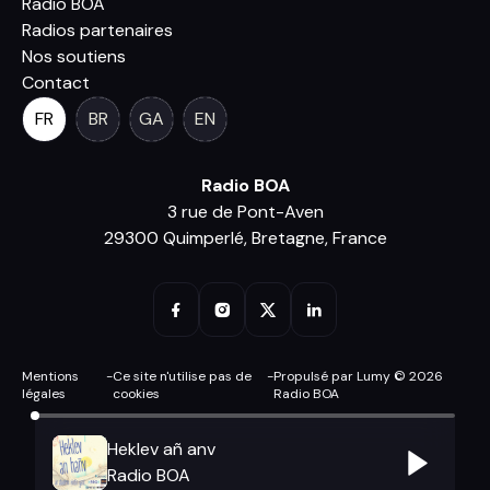
Radio BOA
Radios partenaires
Nos soutiens
Contact
FR
BR
GA
EN
Radio BOA
3 rue de Pont-Aven
29300 Quimperlé, Bretagne, France
Mentions
-
Ce site n'utilise pas de
-
Propulsé par Lumy © 2026
légales
cookies
Radio BOA
Heklev añ anv
Radio BOA