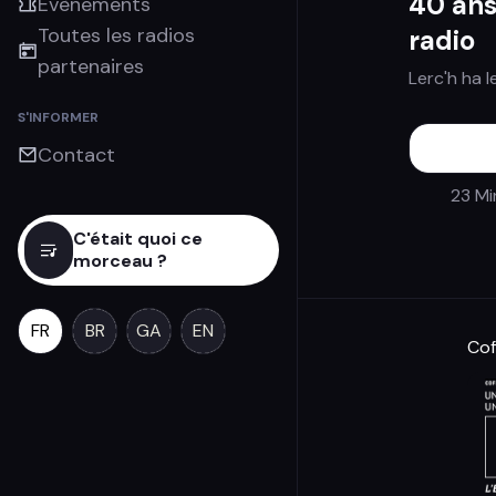
40 ans
Évènements
Toutes les radios
radio
partenaires
Lerc'h ha l
S'INFORMER
Contact
23 Mi
C'était quoi ce
morceau ?
FR
BR
GA
EN
Cof