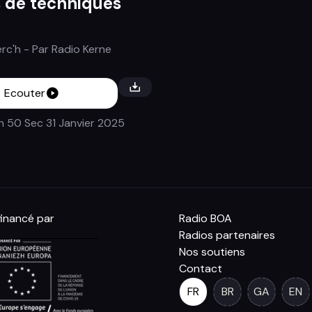
 de techniques
erc'h
- Par
Radio Kerne
Ecouter
n 50 Sec
31 Janvier 2025
inancé par
Radio BOA
Radios partenaires
Nos soutiens
Contact
FR
BR
GA
EN