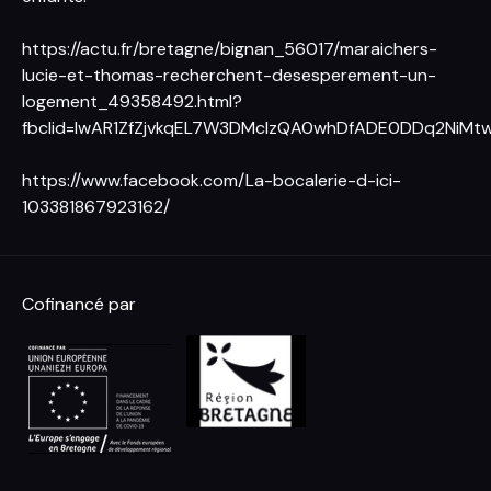
https://actu.fr/bretagne/bignan_56017/maraichers-
lucie-et-thomas-recherchent-desesperement-un-
logement_49358492.html?
fbclid=IwAR1ZfZjvkqEL7W3DMclzQA0whDfADE0DDq2NiMt
https://www.facebook.com/La-bocalerie-d-ici-
103381867923162/
Cofinancé par