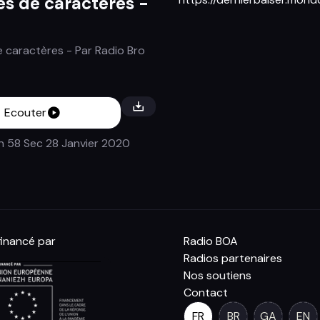
 de caractères -
 caractères
- Par
Radio Bro
Ecouter
n 58 Sec
28 Janvier 2020
inancé par
Radio BOA
Radios partenaires
Nos soutiens
Contact
FR
BR
GA
EN