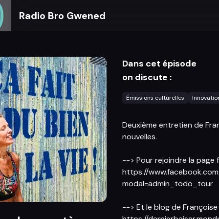
Radio Bro Gwened
Dans cet épisode
on discute :
Émissions culturelles
Innovatio
Deuxième entretien de Fran
nouvelles.
--> Pour rejoindre la page 
https://www.facebook.c
modal=admin_todo_tour
--> Et le blog de Françoise 
https://dernierbaiser.mond