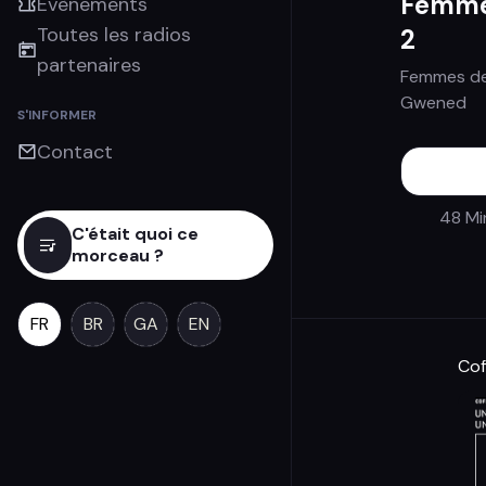
Femmes
Évènements
Toutes les radios
2
partenaires
Femmes de
Gwened
S'INFORMER
Contact
48 Mi
C'était quoi ce
morceau ?
FR
BR
GA
EN
Cof