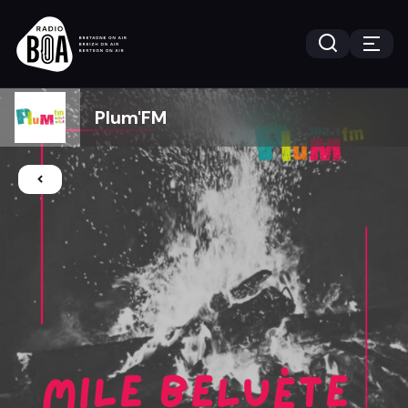
Plum'FM