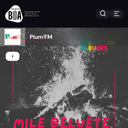
Plum'FM