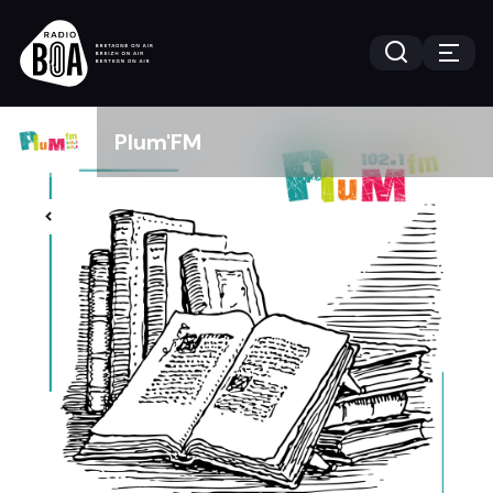
Plum'FM