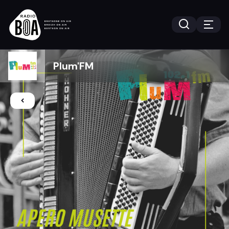
Plum'FM