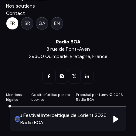
Nos soutiens
Contact
FR
BR
GA
EN
Radio BOA
3 rue de Pont-Aven
29300 Quimperlé, Bretagne, France
Mentions
-
Ce site n'utilise pas de
-
Propulsé par Lumy © 2026
légales
cookies
Radio BOA
ournal du Festival Interceltique de Lorient 2026
Le journal d
Radio BOA