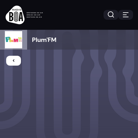
Plum'FM