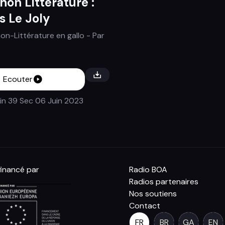
hon Littérature :
s Le Joly
on-Littérature en gallo
- Par
Ecouter
in 39 Sec
06 Juin 2023
inancé par
Radio BOA
Radios partenaires
Nos soutiens
Contact
FR
BR
GA
EN