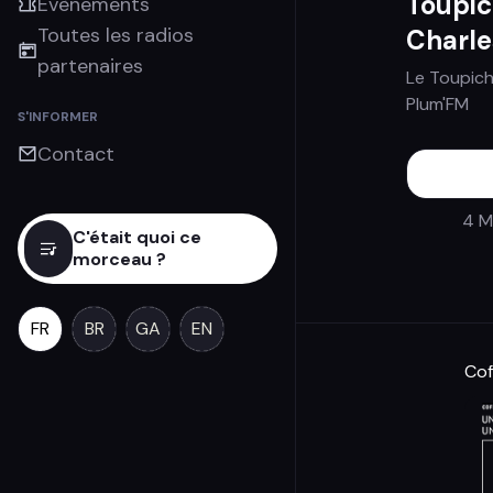
Toupic
Évènements
Toutes les radios
Charle
partenaires
Le Toupich
Plum'FM
S'INFORMER
Contact
4 M
C'était quoi ce
morceau ?
FR
BR
GA
EN
Cof