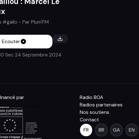
'âillou : Marcel Le
ux
ou #gallo
- Par
Plum'FM
Ecouter
30 Sec
24 Septembre 2024
inancé par
Radio BOA
Radios partenaires
Nos soutiens
Contact
FR
BR
GA
EN