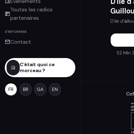
D'ilë d
Évènements
Toutes les radios
Guillo
partenaires
D'ilë d'âill
S'INFORMER
Contact
52 Min 
C'était quoi ce
morceau ?
FR
BR
GA
EN
Cof