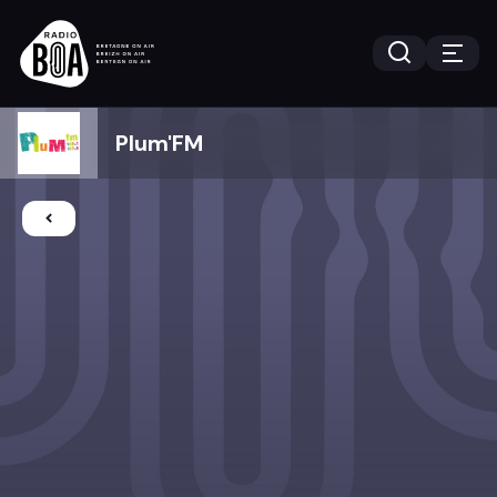
Plum'FM