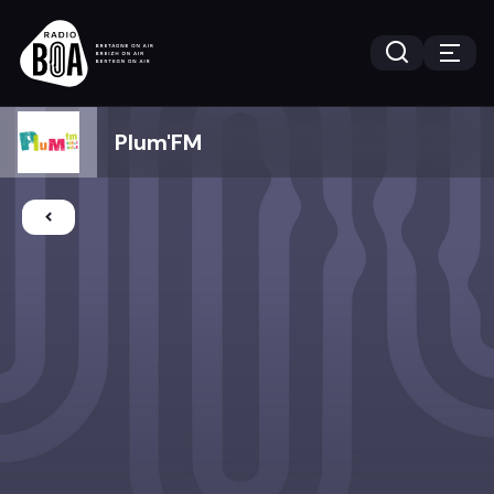
Plum'FM