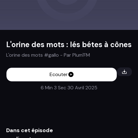
L'orine des mots : lés bétes à cônes
L'orine des mots #gallo
- Par
Plum'FM
Ecouter
6 Min 3 Sec
30 Avril 2025
Dans cet épisode