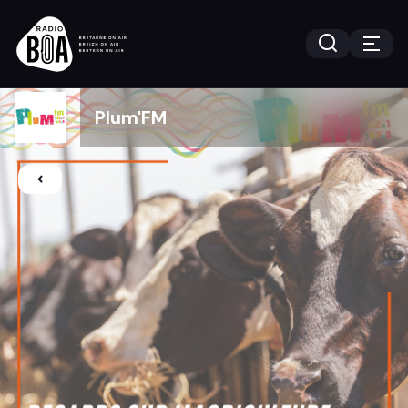
Plum'FM