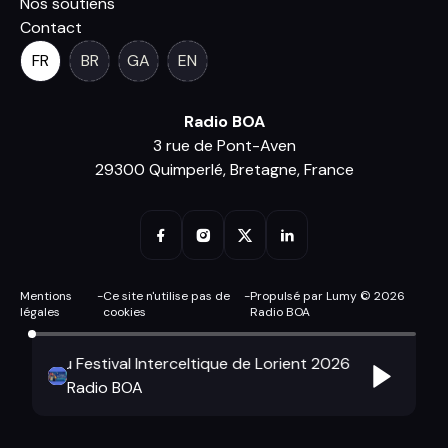
Nos soutiens
Contact
FR
BR
GA
EN
Radio BOA
3 rue de Pont-Aven
29300 Quimperlé, Bretagne, France
Mentions
-
Ce site n'utilise pas de
-
Propulsé par Lumy © 2026
légales
cookies
Radio BOA
ournal du Festival Interceltique de Lorient 2026
Le journal d
Radio BOA