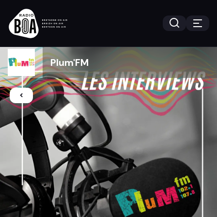
Plum'FM