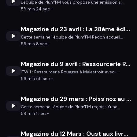
L'équipe de Plum'FM vous propose une émission s...
58 min 24 sec -
Magazine du 23 avril : La 28ème édition de la Fête du chant traditionnel de Bovel + Potard et Pierre Villemonteil pour la seconde édition des Folies de St-Gravé
Cette semaine l'équipe de Plum'FM Redon accueil...
55 min 8 sec -
Magazine du 9 avril : Ressourcerie Rouages de Malestroit + L'occupation racontée par Anne Consigny à Nivillac + Finale BZH Buzz Booster à l'Echonova
ITW 1 : Ressourcerie Rouages à Malestroit avec ...
56 min 55 sec -
Magazine du 29 mars : Poiss'noz au Carré 9 + Festival Mythos + Leroy/Pennec
Cette semaine l'équipe de Plum'FM reçoit : Yuna...
58 min 1 sec -
Magazine du 12 Mars : Oust aux livres et le Mois du Gallo à Sérent