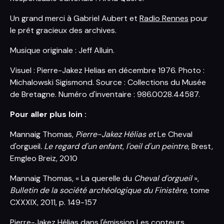
Un grand merci à Gabriel Aubert et
Radio Rennes
pour
le prêt gracieux des archives.
Musique originale : Jeff Alluin.
Visuel : Pierre-Jakez Helias en décembre 1976. Photo :
Michalowski Sigismond. Source : Collections du Musée
de Bretagne. Numéro d'inventaire : 986.0028.44587.
Pour aller plus loin :
Mannaig Thomas,
Pierre-Jakez Hélias et
Le Cheval
d'orgueil
. Le regard d'un enfant, l'oeil d'un peintre
, Brest,
Emgleo Breiz, 2010
Mannaig Thomas, « La querelle du
Cheval d'orgueil
»,
Bulletin de la société archéologique du Finistère
, tome
CXXXIX, 2011, p. 149-157
Pierre-Jakez Hélias dans l'émission Les conteurs,