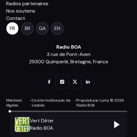
Radios partenaires
Nos soutiens
Contact
FR
BR
GA
EN
Radio BOA
3 rue de Pont-Aven
29300 Quimperlé, Bretagne, France
Mentions
-
Ce site n'utilise pas de
-
Propulsé par Lumy © 2026
légales
cookies
Radio BOA
Vert Déter
Radio BOA