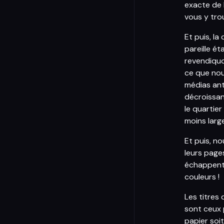
exacte de 
vous y tro
Et puis, la
pareille ét
revendiquo
ce que nou
médias anti
décroissant
le quartie
moins large
Et puis, n
leurs page
échappent à
couleurs !
Les titres
sont ceux 
papier soi