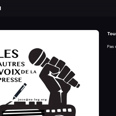
M
Tou
Pas 