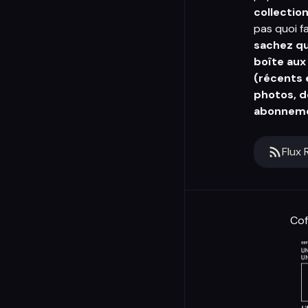
collectio
pas quoi f
sachez q
boîte aux
(récents e
photos, d
abonneme
Flux 
Cof