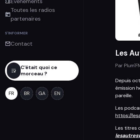
Évènements
Toutes les radios
partenaires
S'INFORMER
Contact
Les Au
Par
Plum'F
C'était quoi ce
morceau ?
Depuis oc
émission h
FR
BR
GA
EN
pareille.
Les podcast
https://le
Les titres
lesautres