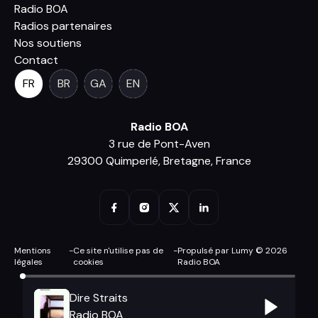
Radio BOA
Radios partenaires
Nos soutiens
Contact
FR
BR
GA
EN
Radio BOA
3 rue de Pont-Aven
29300 Quimperlé, Bretagne, France
Mentions
-
Ce site n'utilise pas de
-
Propulsé par Lumy © 2026
légales
cookies
Radio BOA
Dire Straits
Radio BOA