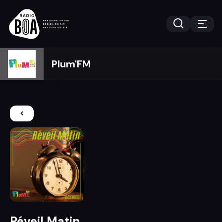
Plum'FM
Réveil Matin