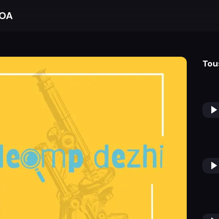
BOA
Tou