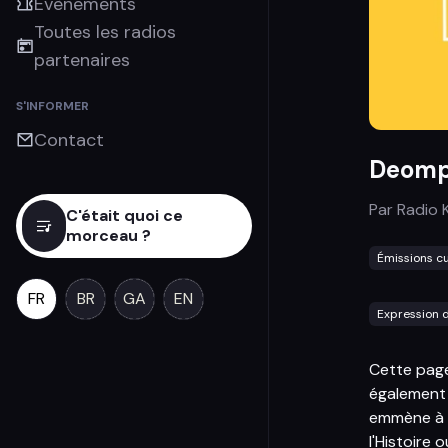
Évènements
Toutes les radios
partenaires
S'INFORMER
Contact
Deomp 
Par
Radio 
C'était quoi ce
morceau ?
Émissions cu
FR
BR
GA
EN
Expression d
Cette page 
également 
emmène à l
l'Histoire 