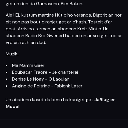
get un den da Garnasenn, Pier Bakon.
Ale ! EL kustum martine ! Kit d’ho veranda, Digorit an nor
eit non pas bout diranjet get ar c’hazh. Tosteit d’ar
post. Arriv eo termen an abadenn Kreiz Mintin. Un
abadenn Radio Bro Gwened ba berton ar vro get tud ar
vro eit razh an dud.
Muzik
:
Ma Mamm Gaer
Boubacar Traore - Je chanterai
Denise Le Noay - O Laoulan
Angine de Poitrine - Fabienk Later
Un abadenn kaset da benn ha kaniget get
Jañlug er
Mouel