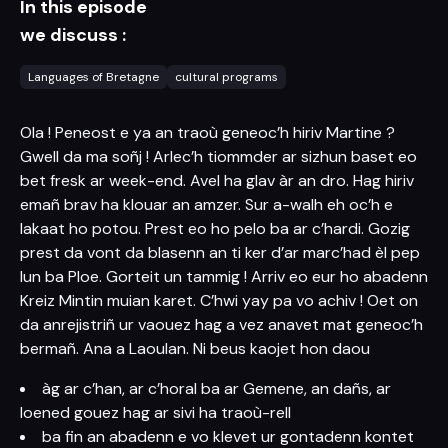
In this episode
we discuss :
Languages of Bretagne
cultural programs
Ola ! Peneost e ya an traoù geneoc’h hiriv Martine ?
Gwell da ma soñj ! Arlec’h tiommder ar sizhun baset eo
bet fresk ar week-end. Avel ha glav àr an dro. Hag hiriv
emañ brav ha klouar an amzer. Sur a-walh eh oc’h e
lakaat ho potou. Prest eo ho pelo ba ar c’hardi. Gozig
prest da vont da blasenn an ti ker d’ar marc’had èl pep
lun ba Ploe. Gorteit un tammig ! Arriv eo eur ho abadenn
Kreiz Mintin muian karet. C’hwi yay pa vo achiv ! Oet on
da anrejistriñ ur vaouez hag a vez anavet mat geneoc’h
bermañ. Ana a Laoulan. Ni beus kaojet hon daou
àg ar c’han, ar c’horal ba ar Gemene, an dañs, ar
loened gouez hag ar sivi ha traoù-rell
ba fin an abadenn e vo klevet ur gontadenn kontet