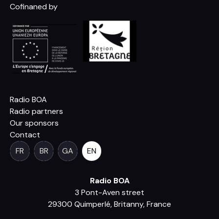
Cofinaned by
Radio BOA
Radio partners
Our sponsors
Contact
FR
BR
GA
EN
Radio BOA
3 Pont-Aven street
29300 Quimperlé, Britanny, France