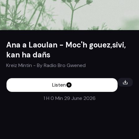
Ana a Laoulan - Moc'h gouez,sivi,
kan ha dañs
Kreiz Mintin
- By
Radio Bro Gwened
Listen
1 H 0 Min
29 June 2026